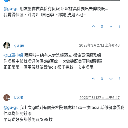
離線
@
gu-gu
朋友幫你做真係冇仇報 咁呢樣真係要出去俾錢既...
我覺得保濕、針清呢d自己學下都識 洗鬼人地~
0
gu gu
2023年3月27日 上午6:46
離線
@
口罩小姐
兩睇啦~ 總有人肯洗錢落去 都係買佢服務姐
你唔想中伏就唔好俾個d幾百蚊一次做機既美容院呃到囉
正正常常一個用儀器做既facial都千幾蚊一次走唔甩
0
L
L大唷
2023年3月27日 上午6:47
離線
@
gu-gu
我上次ig睇到有間美容院做成$11xx一次facial話係優惠價我
仲以為佢呃錢添
平時睇好多都係免費/$99蚊