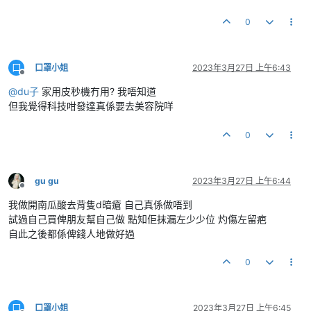
0
口
口罩小姐
2023年3月27日 上午6:43
離線
@
du子
家用皮秒機冇用? 我唔知道
但我覺得科技咁發達真係要去美容院咩
0
gu gu
2023年3月27日 上午6:44
離線
我做開南瓜酸去背隻d暗瘡 自己真係做唔到
試過自己買俾朋友幫自己做 點知佢抹漏左少少位 灼傷左留疤
自此之後都係俾錢人地做好過
0
口
口罩小姐
2023年3月27日 上午6:45