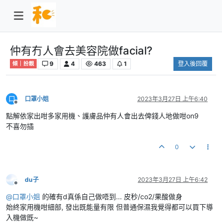
仲有冇人會去美容院做facial?
9
4
463
1
登入後回覆
傾｜扮靚
口
口罩小姐
2023年3月27日 上午6:40
離線
點解依家出咁多家用機、護膚品仲有人會出去俾錢人地做咁on9
不喜勿插
0
du子
2023年3月27日 上午6:42
離線
@
口罩小姐
的確有d真係自己做唔到... 皮秒/co2/果酸做身
始終家用機咁細部, 發出既能量有限 但普通保濕我覺得都可以買下導
入機做既~