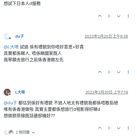
想試下日本人d服務
0
du子
2023年3月20日 上午6:28
離線
@
L大唷
試過 係有禮貌到你唔好意思+好貴
其實都係睇人, 唔係睇國家既人
我寧願去旅行之前係香港做左先
0
L
L大唷
2023年3月20日 上午7:19
離線
@
du子
都估到係好有禮貌 不過人地太有禮貌我都係唔敢拒絕
唯有係香港做啦 其實主要都係想旅行d相影得好睇d
想做膠原槍既話邊部機好??
0
2 條回覆