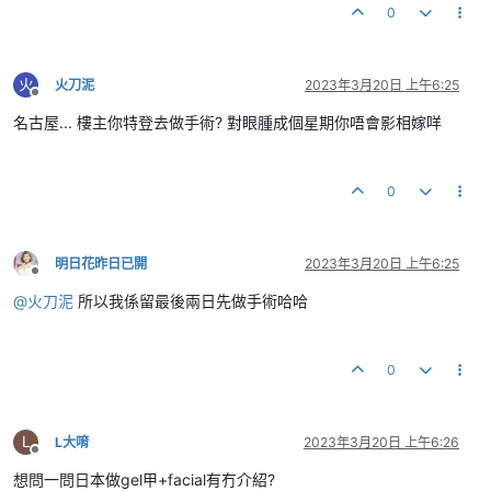
0
火
火刀泥
2023年3月20日 上午6:25
離線
名古屋... 樓主你特登去做手術? 對眼腫成個星期你唔會影相嫁咩
0
明日花昨日已開
2023年3月20日 上午6:25
離線
@
火刀泥
所以我係留最後兩日先做手術哈哈
0
L
L大唷
2023年3月20日 上午6:26
離線
想問一問日本做gel甲+facial有冇介紹?