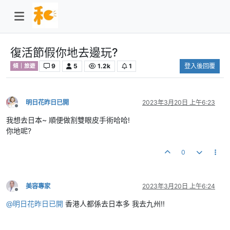
復活節假你地去邊玩?
9
5
1.2k
1
登入後回覆
傾｜旅遊
明日花昨日已開
2023年3月20日 上午6:23
離線
我想去日本~ 順便做割雙眼皮手術哈哈!
你地呢?
0
美容專家
2023年3月20日 上午6:24
離線
@
明日花昨日已開
香港人都係去日本多 我去九州!!