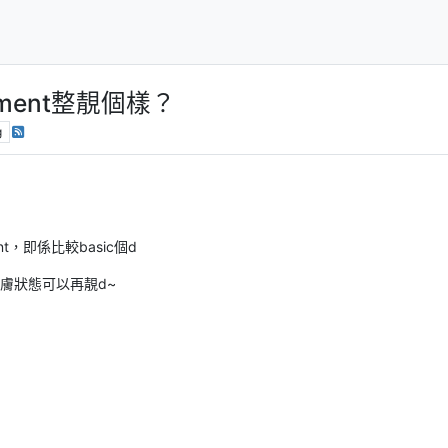
tment整靚個樣？
g
t，即係比較basic個d
皮膚狀態可以再靚d~