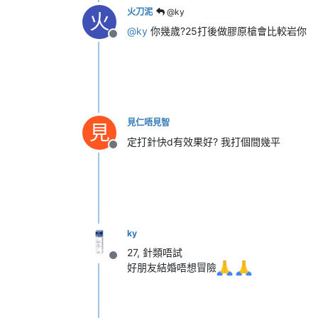
火刀泥
@ky
火
@
ky
你幾歲?25打後做膠原槍會比較岩你
離線
見仁唔見智
見
定打針快d有效果好? 我打個間幾平
離線
ky
27, 針類唔試
離線
好朋友結婚唔想冒險