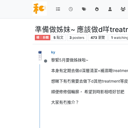
準備做姊妹~ 應該做d咩trea
5
貼文
3
posters
473
瀏覽
1
watchin
傾｜扮靚
ky
黎緊5月要做姊妹啦~
離線
本身有定期去做d深層清潔+補濕嘅treatmen
想睇下有冇需要去做下d其他treatment等
順便修修個輪廓， 希望到時影相唔好甘肥
大家有冇推介？