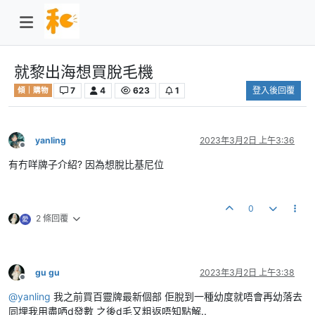
就黎出海想買脫毛機
7
4
623
1
登入後回覆
傾｜購物
yanling
2023年3月2日 上午3:36
離線
有冇咩牌子介紹? 因為想脫比基尼位
0
2 條回覆
愛
gu gu
2023年3月2日 上午3:38
離線
@
yanling
我之前買百靈牌最新個部 佢脫到一種幼度就唔會再幼落去
同埋我用盡哂d發數 之後d毛又粗返唔知點解..