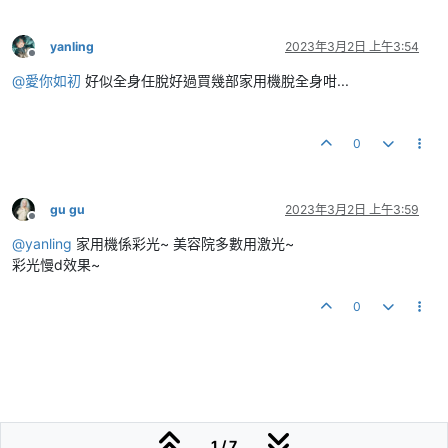
yanling
2023年3月2日 上午3:54
離線
@
愛你如初
好似全身任脫好過買幾部家用機脫全身咁...
0
gu gu
2023年3月2日 上午3:59
離線
@
yanling
家用機係彩光~ 美容院多數用激光~
彩光慢d效果~
0
1 / 7