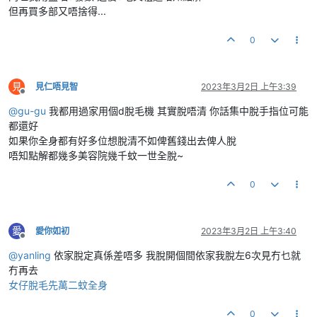
但再買多部又唔捨得...
0
見
見仁唔見智
2023年3月2日 上午3:39
離線
@
gu-gu
我都用過家用個d脫毛機 其實脫唔清 你話集中脫手指位可能
都還好
如果你全身都有好多位想脫清不如俾舊錢出去俾人脫
唔知點解都幾多美容院幾千蚊一世全脫~
0
愛
愛你如初
2023年3月2日 上午3:40
離線
@
yanling
依家脫定真係差唔多 我脫開個間依家我脫左6次見冇乜就
冇再去
女仔脫毛先萬二蚊全身
0