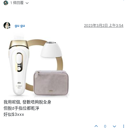
1 條回覆
gu gu
2023年3月2日 上午3:54
離線
我用呢個, 發數唔夠脫全身
但脫d手指位都乾淨
好似$3xxx
0