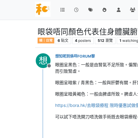
眼袋唔同顏色代表住身體臟腑
6
貼文
4
posters
512
瀏覽
1
watchin
傾｜日常
想知呢到係咩FORUM黎
想
眼圈呈黑色︰一般是由腎氣不足所致。偏腎
離線
而引致腎虛。
眼圈呈暗紫 / 青黑色：一般與肝鬱有關
眼圈呈暗黃褐色：一般由脾虛所致。脾虛人
https://bora.hk/去眼袋療程 限時優惠試做價
可以試下唔洗開刀唔洗做手術既去眼袋療程