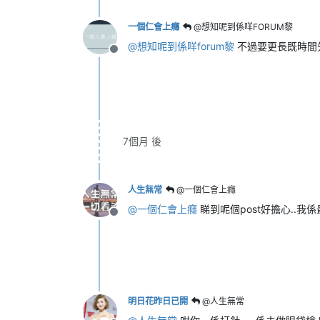
一個仁會上癮
@想知呢到係咩FORUM黎
@
想知呢到係咩forum黎
不過要更長既時間先
離線
7個月 後
人生無常
@一個仁會上癮
@
一個仁會上癮
睇到呢個post好擔心..我
離線
明日花昨日已開
@人生無常