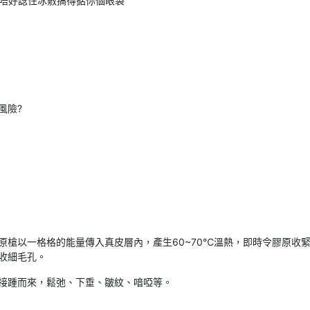
 唔好諗住冰敷搞得掂你個眼袋
風險?
原槍以一格格的能量傳入真皮層內，產生60~70℃溫熱，即時令膠原收
收細毛孔。
接踵而來，鬆弛、下垂、皺紋、喑啞等。