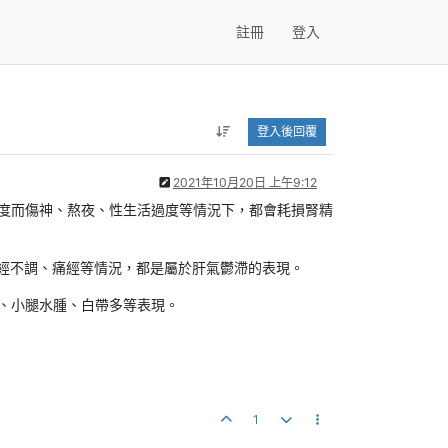
註冊
登入
登入後回覆
2021年10月20日 上午9:12
度而傷神、熬夜、性生活過度等情況下，都會耗損腎精
月經不調、痛經等情況，都是屬於肝氣鬱滯的表現。
、小腿水腫、白帶多等表現。
1