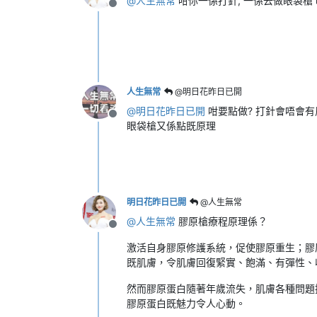
@
人生無常
咁你一係打針, 一係去做眼袋槍
離線
人生無常
@明日花昨日已開
@
明日花昨日已開
咁要點做? 打針會唔會有
離線
眼袋槍又係點既原理
明日花昨日已開
@人生無常
@
人生無常
膠原槍療程原理係？
離線
激活自身膠原修護系統，促使膠原重生；膠
既肌膚，令肌膚回復緊實、飽滿、有彈性、
然而膠原蛋白隨著年歲流失，肌膚各種問題
膠原蛋白既魅力令人心動。