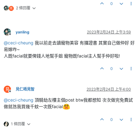
0
2 條回覆
見
yanling
2023年2月24日 上午3:59
離線
@
ceci-cheung
我以前走去讀寵物美容 有攞證書 其實自己做仲好 好
易嫁咋~
人既facial就要俾錢人地幫手姐 寵物既facial主人幫手仲好啦!
0
見
見仁唔見智
2023年2月24日 上午4:00
離線
@
ceci-cheung
頂騎劫左樓主個post btw我都想知 次次做完免費試
做就氹我買幾千蚊一次既facial
0
1 條回覆