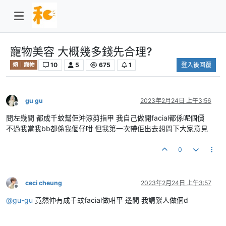
寵物美容 大概幾多錢先合理?
10
5
675
1
登入後回覆
傾｜寵物
gu gu
2023年2月24日 上午3:56
離線
問左幾間 都成千蚊幫佢沖涼剪指甲 我自己做開facial都係呢個價
不過我當我bb都係我個仔咁 但我第一次帶佢出去想問下大家意見
0
ceci cheung
2023年2月24日 上午3:57
離線
@
gu-gu
竟然仲有成千蚊facial做咁平 邊間 我講緊人做個d