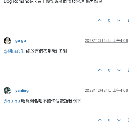
Dog Romance<<員工親切專業同價錢合理 係九龍區
0
gu gu
2023年2月24日 上午4:06
離線
@
相由心生
終於有個答到我! 多謝
0
yanling
2023年2月24日 上午4:06
離線
@
gu-gu
唔想開名咁不如俾個電話我問下
0