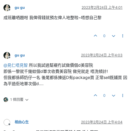
gu gu
2023年2月24日 上午4:01
離線
成班離哂題咁 我俾得錢就預左俾人地整啦~唔想自己黎
0
gu gu
2023年2月24日 上午4:03
離線
@
見仁唔見智
所以我試過幫襯冇試做價個d美容院
即係一黎就千幾蚊個d單次收費美容院 做完就走 唔洗傾計!
但我都係師奶仔一名 後尾都係揀返D有package買 正常sell既鋪買 因
為平過佢地單次個d....
0
1 條回覆
相由心生
2023年2月24日 上午4:04
離線