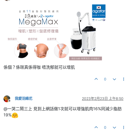
離線
係個？係咪真係得咖 唔洗郁就可以增肌
0
我愛羽維尼
2023年2月23日 上午8:50
離線
@一哭二鬧三上 見到上網話做1次就可以增強肌肉16%同減少脂肪
19%
0