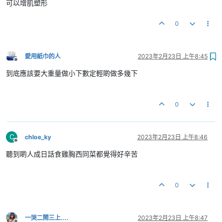
可以增肌塑形
0
愛用紙巾的人
2023年2月23日 上午8:45
離線
到底應該要大重量做小下數定輕啲做多幾下
0
C
chloe_ky
2023年2月23日 上午8:46
離線
聽到啲人成日話食雞胸西同菜都覺得好辛苦
0
一哭二鬧三上....
2023年2月23日 上午8:47