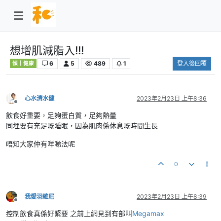
想增肌減脂入!!!
6
5
489
1
登入後回覆
傾｜健康
心水清水健
2023年2月23日 上午8:36
離線
飲食好重要，足夠蛋白質，足夠熱量
同埋要有充足嘅睡眠，因為肌肉係休息嘅時間生長
唔知大家仲有咩睇法呢
0
我愛羽維尼
2023年2月23日 上午8:39
離線
控制飲食真係好緊要 之前上網見到有部叫
Megamax