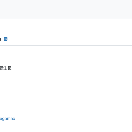
g
間生長
egamax