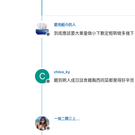
愛用紙巾的人
到底應該要大重量做小下數定輕啲做多幾下
離線
chloe_ky
C
聽到啲人成日話食雞胸西同菜都覺得好辛苦
離線
一哭二鬧三上....
離線