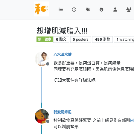
想增肌減脂入!!!
6
貼文
5
posters
486
瀏覽
1
watchin
傾｜健康
心水清水健
飲食好重要，足夠蛋白質，足夠熱量
離線
同埋要有充足嘅睡眠，因為肌肉係休息嘅時
唔知大家仲有咩睇法呢
我愛羽維尼
控制飲食真係好緊要 之前上網見到有部叫
M
離線
可以增肌塑形