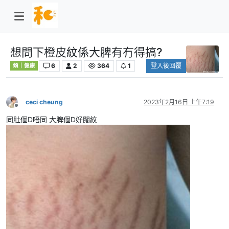
想問下橙皮紋係大脾有冇得搞?
6
2
364
1
登入後回覆
傾｜健康
ceci cheung
2023年2月16日 上午7:19
離線
同肚個D唔同 大脾個D好闊紋