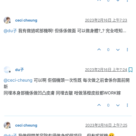
0
ceci cheung
2023年2月16日 上午7:23
離線
@
du子
我有做過呢部機啊! 但係係做面 可以做身體?_? 完全唔知...
0
du子
2023年2月16日 上午7:24
離線
@
ceci-cheung
可以啊 佢個機頭一次性既 每次做之前會係你面前開
新
同埋本身部機係做凹凸皮膚 同埋去皺 咁做落橙皮紋都WORK嫁
0
ceci cheung
2023年2月16日 上午7:25
離線
@
du子
我做個間美容院冇得做身呢個項目... 但有呢部機