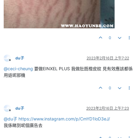
0
du子
2023年2月16日 上午7:22
離線
@
ceci-cheung
要做EINXEL PLUS 我做肚既橙皮紋 見有效應該都係
用返呢部機
0
du子
2023年2月16日 上午7:23
離線
@
du子
https://www.instagram.com/p/CmYD1loD3eJ/
我係睇到呢個廣告去