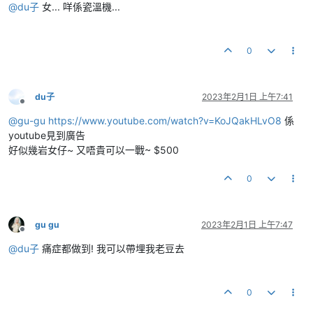
@
du子
女... 咩係瓷溫機...
0
du子
2023年2月1日 上午7:41
離線
@
gu-gu
https://www.youtube.com/watch?v=KoJQakHLvO8
係
youtube見到廣告
好似幾岩女仔~ 又唔貴可以一戰~ $500
0
gu gu
2023年2月1日 上午7:47
離線
@
du子
痛症都做到! 我可以帶埋我老豆去
0