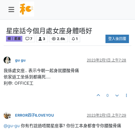
星座話今個月處女座身體唔好
7
3
2.6k
1
登入後回覆
傾｜星座
gu gu
2023年2月1日 上午7:28
離線
我係處女座.. 表示今朝一起身就腰酸骨痛
依家返工坐係到都痛死....
利申: OFFICE工
0
ERROR四子ILOVEYOU
2023年2月1日 上午7:29
離線
@
gu-gu
你有冇諗過唔關星座事? 你份工本身都會令你腰酸骨痛