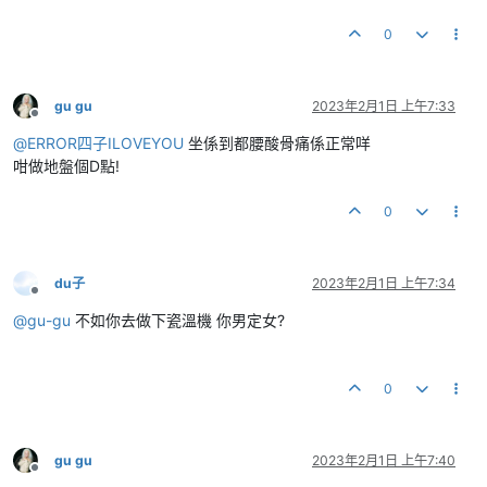
0
gu gu
2023年2月1日 上午7:33
離線
@
ERROR四子ILOVEYOU
坐係到都腰酸骨痛係正常咩
咁做地盤個D點!
0
du子
2023年2月1日 上午7:34
離線
@
gu-gu
不如你去做下瓷溫機 你男定女?
0
gu gu
2023年2月1日 上午7:40
離線