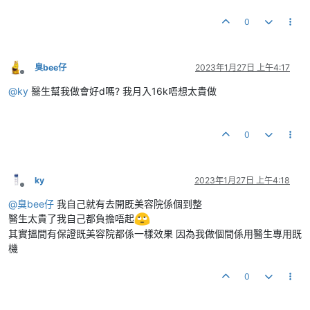
0
臭bee仔
2023年1月27日 上午4:17
離線
@
ky
醫生幫我做會好d嗎? 我月入16k唔想太貴做
0
ky
2023年1月27日 上午4:18
離線
@
臭bee仔
我自己就有去開既美容院係個到整
醫生太貴了我自己都負擔唔起
其實搵間有保證既美容院都係一樣效果 因為我做個間係用醫生專用既
機
0