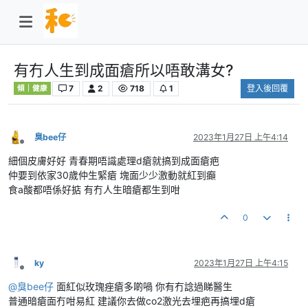
有冇人生到成面瘡所以唔敢溝女?
7
2
718
1
登入後回覆
傾｜健康
臭bee仔
2023年1月27日 上午4:14
離線
細個皮膚好好 青春期唔識處理d瘡就搞到成面瘡疤
仲要到依家30歲仲生緊瘡 塊面少少激動就紅到癲
食a酸都唔係好掂 有冇人生暗瘡都生到咁
0
ky
2023年1月27日 上午4:15
離線
@
臭bee仔
面紅似玫瑰痤瘡多啲喎 你有冇諗過睇醫生
普通暗瘡面冇咁易紅 建議你去做co2激光去埋疤再搞埋d瘡