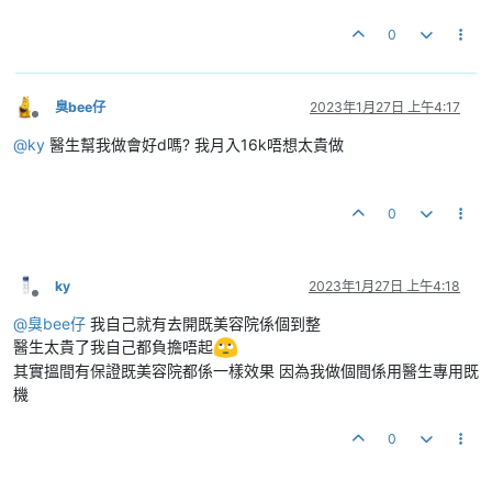
0
臭bee仔
2023年1月27日 上午4:17
離線
@
ky
醫生幫我做會好d嗎? 我月入16k唔想太貴做
0
ky
2023年1月27日 上午4:18
離線
@
臭bee仔
我自己就有去開既美容院係個到整
醫生太貴了我自己都負擔唔起
其實搵間有保證既美容院都係一樣效果 因為我做個間係用醫生專用既
機
0