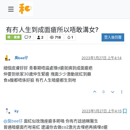
有冇人生到成面瘡所以唔敢溝女?
7
2
718
1
登入後回覆
傾｜健康
臭bee仔
2023年1月27日 上午4:14
離線
細個皮膚好好 青春期唔識處理d瘡就搞到成面瘡疤
仲要到依家30歲仲生緊瘡 塊面少少激動就紅到癲
食a酸都唔係好掂 有冇人生暗瘡都生到咁
0
ky
2023年1月27日 上午4:15
離線
@
臭bee仔
面紅似玫瑰痤瘡多啲喎 你有冇諗過睇醫生
普通暗瘡面冇咁易紅 建議你去做co2激光去埋疤再搞埋d瘡