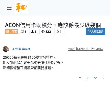
AEON信用卡既積分，應該係最少既幾個
1
1
122
1
登入後回覆
傾｜日常
Armin Arlert
2023年1月26日 上午4:04
離線
25000積分先得$100麥當勞禮券。
用左咁耐儲左幾十萬積分諗住換D好野。
點知換條豬耳繩項鍊都要我補錢。
0