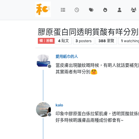
膠原蛋白同透明質酸有咩分別
4
貼文
3
posters
388
瀏覽
1
watchin
傾｜扮靚
愛用紙巾的人
當皮膚出現皺紋嘅時候，有啲人就話要補充
離線
其實兩者有咩分別
kalo
印象中膠原蛋白係拉緊肌膚，透明質酸就係
離線
好多時候啲護膚品兩種成份都會有~