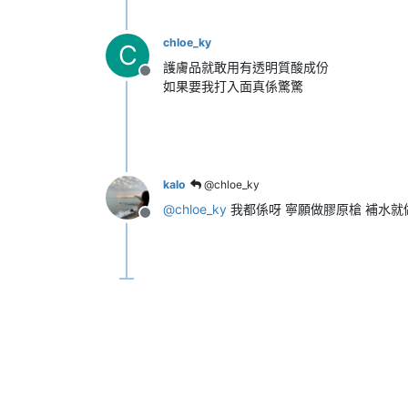
chloe_ky
C
護膚品就敢用有透明質酸成份
離線
如果要我打入面真係驚驚
kalo
@chloe_ky
@
chloe_ky
我都係呀 寧願做膠原槍 補水就做其
離線