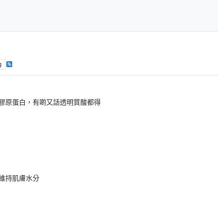
g
膠原蛋白，有啲又話透明質酸都得
維持肌膚水分