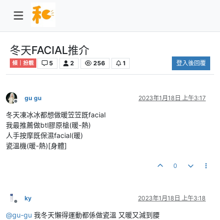
冬天FACIAL推介
5
2
256
1
登入後回覆
傾｜扮靚
gu gu
2023年1月18日 上午3:17
離線
冬天凍冰冰都想做暖笠笠既facial
我最推薦做btl膠原槍(暖-熱)
人手按摩既保濕facial(暖)
瓷溫機(暖-熱)[身體]
0
ky
2023年1月18日 上午3:18
離線
@
gu-gu
我冬天懶得運動都係做瓷溫 又暖又減到腰