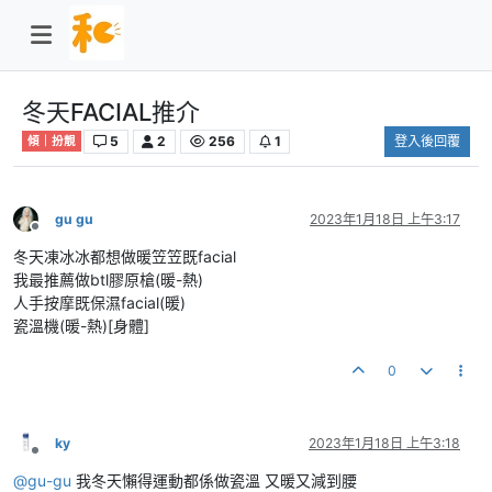
冬天FACIAL推介
5
2
256
1
登入後回覆
傾｜扮靚
gu gu
2023年1月18日 上午3:17
離線
冬天凍冰冰都想做暖笠笠既facial
我最推薦做btl膠原槍(暖-熱)
人手按摩既保濕facial(暖)
瓷溫機(暖-熱)[身體]
0
ky
2023年1月18日 上午3:18
離線
@
gu-gu
我冬天懶得運動都係做瓷溫 又暖又減到腰