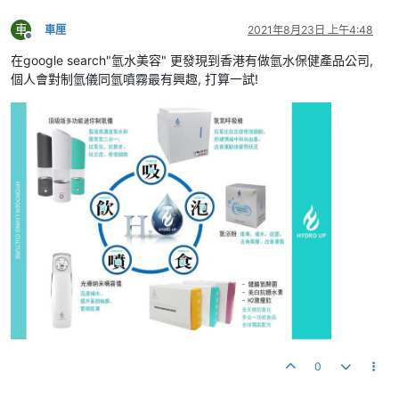
車
車厘
2021年8月23日 上午4:48
離線
在google search"氫水美容" 更發現到香港有做氫水保健產品公司,
個人會對制氫儀同氫噴霧最有興趣, 打算一試!
0