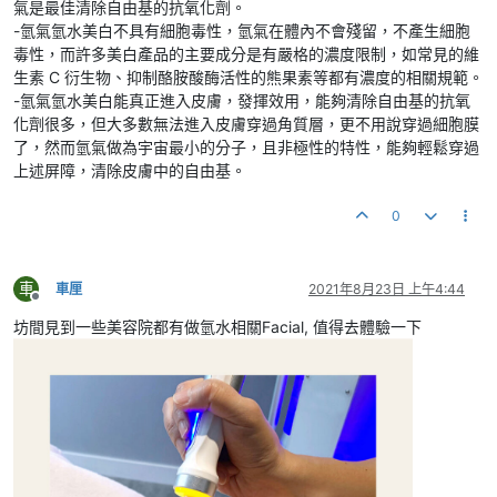
氣是最佳清除自由基的抗氧化劑。
-氫氣氫水美白不具有細胞毒性，氫氣在體內不會殘留，不產生細胞
毒性，而許多美白產品的主要成分是有嚴格的濃度限制，如常見的維
生素 C 衍生物、抑制酪胺酸酶活性的熊果素等都有濃度的相關規範。
-氫氣氫水美白能真正進入皮膚，發揮效用，能夠清除自由基的抗氧
化劑很多，但大多數無法進入皮膚穿過角質層，更不用說穿過細胞膜
了，然而氫氣做為宇宙最小的分子，且非極性的特性，能夠輕鬆穿過
上述屏障，清除皮膚中的自由基。
0
車
車厘
2021年8月23日 上午4:44
離線
坊間見到一些美容院都有做氫水相關Facial, 值得去體驗一下