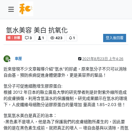
氫水美容 美白 抗氧化
3
1
423
1
登入後回覆
傾｜扮靚
車
車厘
2021年8月23日 上午4:26
離線
近來發現不少文章報導介紹"氫水"的好處，原來氫分子不只可以消除
自由基，預防疾病促進身體健康外，更是美容界的聖品！
氫分子可促進細胞增生膠原蛋白:
根據 2012 年日本的縣立廣島大學的研究學者則是針對紫外線所造成
的皮膚損傷，利用含氫溫水的保護機制，研究成果顯示在氫水的環境
下，人皮纖維母細胞分泌膠原蛋白的量增加 量高達 1.85~2.03 倍！
氫氣氫水美白是真正的治本：
-黑色素不是壞人，他是為了保護我們的皮膚細胞所產生的，因此要
做的是在黑色素生成前，就把真正的壞人 ─ 壞自由基與以清除，而氫