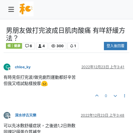
男朋友做打完波成日肌肉酸痛 有咩舒緩方
法？
6
4
300
1
登入後回覆
傾｜健康
C
chloe_ky
2022年12月23日 上午3:41
離線
有時見佢打完波/做完劇烈運動都好辛苦
但我又唔試點樣按摩
0
深
深水埗古天樂
2022年12月23日 上午3:48
離線
可以先冰敷舒緩症狀，之後過1,2日熱敷
同埋記得蛋白質補充