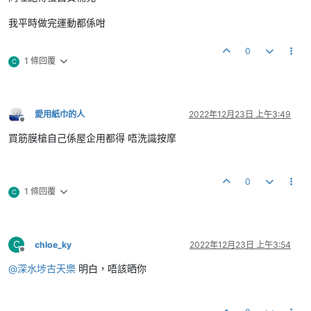
我平時做完運動都係咁
0
1 條回覆
C
愛用紙巾的人
2022年12月23日 上午3:49
離線
買筋膜槍自己係屋企用都得 唔洗識按摩
0
1 條回覆
C
C
chloe_ky
2022年12月23日 上午3:54
離線
@
深水埗古天樂
明白，唔該晒你