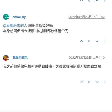
0
C
chloe_ky
2022年12月23日 上午3:57
離線
@
愛用紙巾的人
細細舊都幾好喎
本身想同佢出去按摩~依加買部放係屋企先
0
我愛羽維尼
2022年12月23日 上午4:10
離線
我之前都係做完劇列運動勁酸痛，之後試咗用筋膜刀按摩勁舒服
0