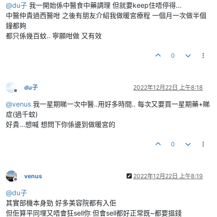
@
du子
我一開始係中醫食中藥調理 但就要keep住唔停得...
中醫仲貴過西醫咁 之後有朋友介紹我做暖宮療程 一個月一次做半個
鐘都夠
都只係幾百蚊.. 寧願咁做 又有效
0
du子
2022年12月22日 上午8:18
離線
@
venus
我一星期睇一次中醫..用好多時間.. 每次又要買一星期藥+睇
症(過千蚊)
好貴...想喊 想問下你係邊到做暖宮的
0
venus
2022年12月22日 上午8:19
離線
@
du子
其實部機本身勁 好多美容院都有入佢
但佢算平同埋又唔會狂sell你 但會sell都好正常既~都要搵錢