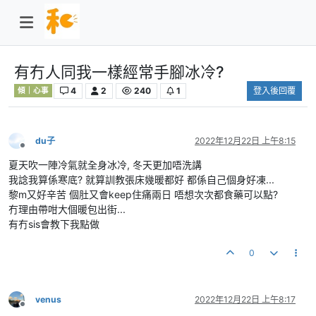
有冇人同我一樣經常手腳冰冷?
4
2
240
1
登入後回覆
傾｜心事
du子
2022年12月22日 上午8:15
離線
夏天吹一陣冷氣就全身冰冷, 冬天更加唔洗講
我諗我算係寒底? 就算訓教張床幾暖都好 都係自己個身好凍...
黎m又好辛苦 個肚又會keep住痛兩日 唔想次次都食藥可以點?
冇理由帶咁大個暖包出街...
有冇sis會教下我點做
0
venus
2022年12月22日 上午8:17
離線