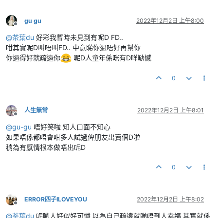
gu gu
2022年12月2日 上午8:00
離線
@
茶葉du
好彩我暫時未見到有呢D FD..
咁其實呢D叫唔叫FD.. 中意睇你過唔好再幫你
你過得好就疏遠你
呢D人童年係咪有D咩缺憾
0
人生無常
2022年12月2日 上午8:01
離線
@
gu-gu
唔好笑啦 知人口面不知心
如果唔係都唔會咁多人試過俾朋友出賣個D啦
稍為有感情根本做唔出呢D
0
ERROR四子ILOVEYOU
2022年12月2日 上午8:02
離線
@
茶葉du
呢啲人好似好可憐 以為自己疏遠就睇唔到人幸福 其實就係