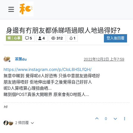
身邊有冇朋友都係睇唔過眼人地過得好?
5
4
312
1
登入後回覆
傾｜心事
茶葉du
2022年12月2日 上午7:59
離線
https://www.instagram.com/p/CloL8HSLfQH/
無意中睇到 覺得呢d人好恐怖 只係中意朋友過得唔好
朋友過得唔好 佢地伸出緩手之後覺得自己好好人
呢D人算唔算心理扭曲哂...
睇到個POST真係大開眼界 原來會有D咁既人...
HI
0
2 條回覆