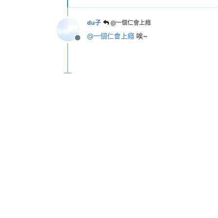
du子
@一個仁會上癮
@
一個仁會上癮
唉~
離線