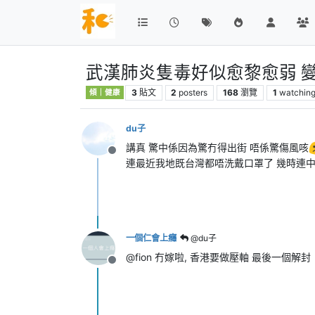
武漢肺炎隻毒好似愈黎愈弱 
3
貼文
2
posters
168
瀏覽
1
watchin
傾｜健康
du子
講真 驚中係因為驚冇得出街 唔係驚傷風咳
離線
連最近我地既台灣都唔洗戴口罩了 幾時連
一個仁會上癮
@du子
@fion 冇嫁啦, 香港要做壓軸 最後一個解封
離線