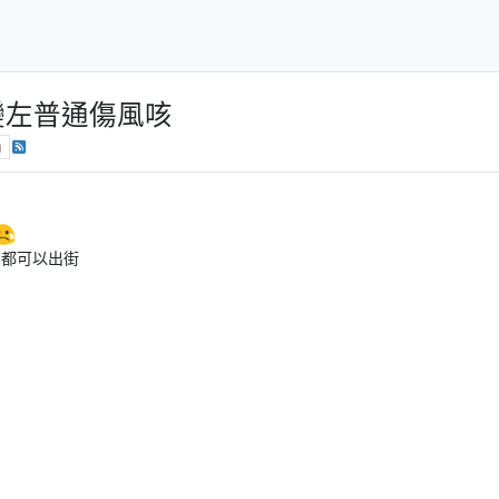
變左普通傷風咳
g
中都可以出街