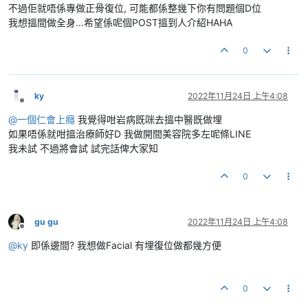
不過佢就唔係專做正骨復位, 可能都係整幾下你有問題個D位
我想搵間做全身...希望係呢個POST搵到人介紹HAHA
0
ky
2022年11月24日 上午4:08
離線
@
一個仁會上癮
我覺得咁岩病既咪去搵中醫既做埋
如果唔係就咁搵治療師好D 我做開間美容院多左呢條LINE
我未試 不過將會試 試完話俾大家知
0
gu gu
2022年11月24日 上午4:08
離線
@
ky
即係邊間? 我想做Facial 有埋復位做都幾方便
0