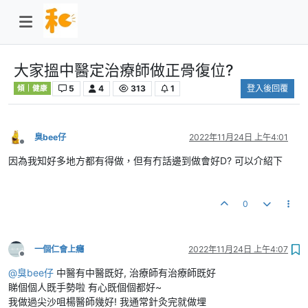
大家搵中醫定治療師做正骨復位?
5
4
313
1
登入後回覆
傾｜健康
臭bee仔
2022年11月24日 上午4:01
離線
因為我知好多地方都有得做，但有冇話邊到做會好D? 可以介紹下
0
一個仁會上癮
2022年11月24日 上午4:07
離線
@
臭bee仔
中醫有中醫既好, 治療師有治療師既好
睇個個人既手勢啦 有心既個個都好~
我做過尖沙咀楊醫師幾好! 我通常針灸完就做埋