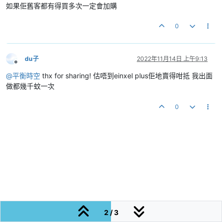
如果佢舊客都有得買多次一定會加購
0
du子
2022年11月14日 上午9:13
離線
@
平衡時空
thx for sharing! 估唔到einxel plus佢地賣得咁抵 我出面
做都幾千蚊一次
0
2 / 3