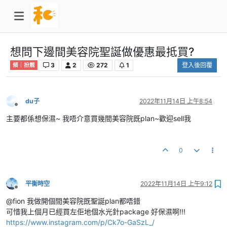
想問下邊間美容院聖誕做優惠最抵買?
3
2
272
1
登入後回覆
傾｜扮靚
du子
2022年11月14日 上午8:54
離線
主要都係想保濕~ 我唔介意買幾間美容院既plan~歡迎sell我
0
平衡時空
2022年11月14日 上午9:12
離線
@fion 我做開個間美容院既聖誕plan都唔錯
可惜我上個月已經買左佢地個水光針package 好保濕啊!!!
https://www.instagram.com/p/Ck7o-GaSzL_/