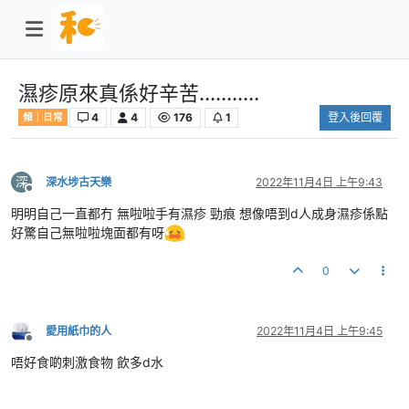
濕疹原來真係好辛苦...........
4
4
176
1
登入後回覆
傾｜日常
深
深水埗古天樂
2022年11月4日 上午9:43
離線
明明自己一直都冇 無啦啦手有濕疹 勁痕 想像唔到d人成身濕疹係點
好驚自己無啦啦塊面都有呀
0
愛用紙巾的人
2022年11月4日 上午9:45
離線
唔好食啲刺激食物 飲多d水