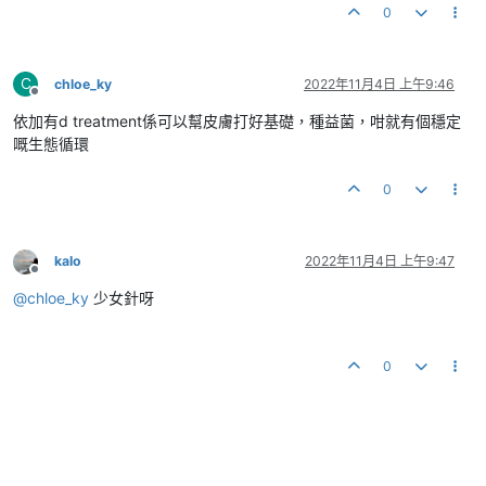
0
C
chloe_ky
2022年11月4日 上午9:46
離線
依加有d treatment係可以幫皮膚打好基礎，種益菌，咁就有個穩定
嘅生態循環
0
kalo
2022年11月4日 上午9:47
離線
@
chloe_ky
少女針呀
0