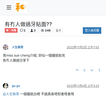
有冇人做過牙貼面??
2
2
248
1
登入後回覆
傾｜扮靚
人生無常
2022年11月3日 上午7:53
離線
見miss sue cheng介紹, 好似一個鐘就貼完
有冇人做過分享下
0
gu gu
2022年11月4日 上午3:22
離線
@
人生無常
一個鐘就白哂 不過真係唔知會唔會甩