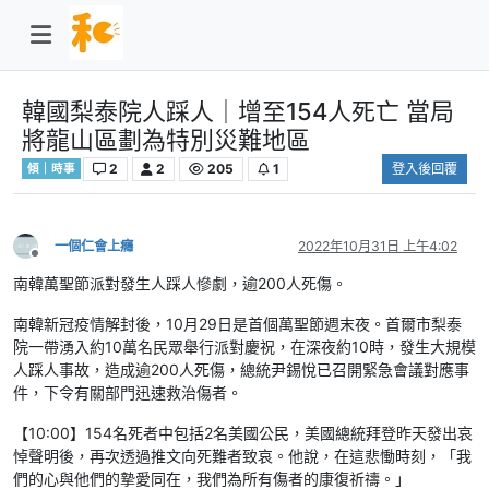
韓國梨泰院人踩人｜增至154人死亡 當局
將龍山區劃為特別災難地區
2
2
205
1
登入後回覆
傾｜時事
一個仁會上癮
2022年10月31日 上午4:02
離線
南韓萬聖節派對發生人踩人慘劇，逾200人死傷。
南韓新冠疫情解封後，10月29日是首個萬聖節週末夜。首爾市梨泰
院一帶湧入約10萬名民眾舉行派對慶祝，在深夜約10時，發生大規模
人踩人事故，造成逾200人死傷，總統尹錫悅已召開緊急會議對應事
件，下令有關部門迅速救治傷者。
【10:00】154名死者中包括2名美國公民，美國總統拜登昨天發出哀
悼聲明後，再次透過推文向死難者致哀。他說，在這悲慟時刻，「我
們的心與他們的摯愛同在，我們為所有傷者的康復祈禱。」