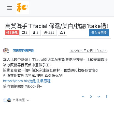
高質既手工facial 保濕/美白/抗皺1take過!
3
3
232
1
登入後回覆
傾｜扮靚
明日花昨日已開
2022年10月17日 上午4:38
離線
本人比較中意做手工facial係因為多數都會搭埋按摩~ 比較硬崩崩冷
冰冰既機器我真係中意做手工~
近排去左做一個叫做泡泡注氧既療程，雖然880蚊好似貴左d
但原來佢有埋清黑頭/按摩 真係抵返哂!
https://bora.hk/泡泡注氧療程
係呢個網睇到再book的~
0
2 條回覆