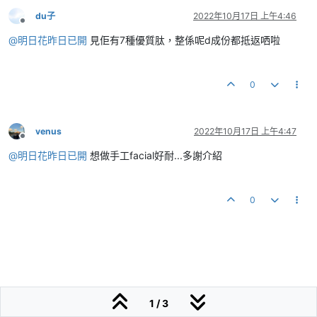
du子
2022年10月17日 上午4:46
離線
@
明日花昨日已開
見佢有7種優質肽，整係呢d成份都抵返哂啦
0
venus
2022年10月17日 上午4:47
離線
@
明日花昨日已開
想做手工facial好耐...多謝介紹
0
1 / 3