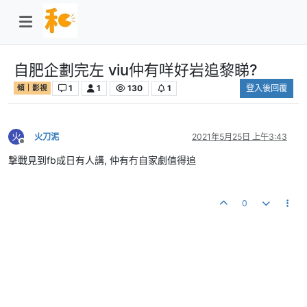
自肥企劃完左 viu仲有咩好岩追黎睇?
1
1
130
1
登入後回覆
傾｜影視
火
火刀泥
2021年5月25日 上午3:43
離線
撃戰見到fb成日有人講, 仲有冇自家劇值得追
0