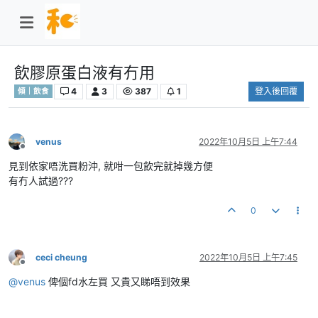
飲膠原蛋白液有冇用
4
3
387
1
登入後回覆
傾｜飲食
venus
2022年10月5日 上午7:44
離線
見到依家唔洗買粉沖, 就咁一包飲完就掉幾方便
有冇人試過???
0
ceci cheung
2022年10月5日 上午7:45
離線
@
venus
俾個fd水左買 又貴又睇唔到效果