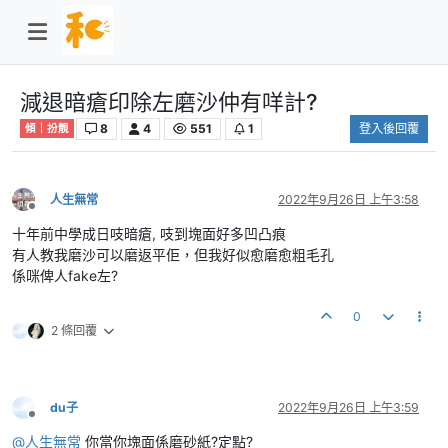
減退暗瘡印除左磨沙仲有咩計?
8
4
551
1
登入後回覆
傾｜扮靚
人生無常
2022年9月26日 上午3:58
離線
十年前中學成日吱暗瘡, 吱到塊面好多凹凸痕
有人教我磨沙可以磨返平佢，但我好似愈磨愈粗毛孔
係咪俾人fake左?
0
2 條回覆
du子
2022年9月26日 上午3:59
離線
@
人生無常
你當你塊面係磨砂紙?定點?