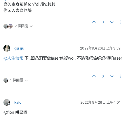
磨砂本身都係for凸出黎d粒粒
你凹入去磨乜鳩
0
2 條回覆
gu gu
2022年9月26日 上午3:59
離線
@
人生無常
下..凹凸洞要做laser修復wo.. 不過我唔係好記得咩laser
0
1 條回覆
kalo
2022年9月26日 上午4:01
離線
@fion 咁惡嘅