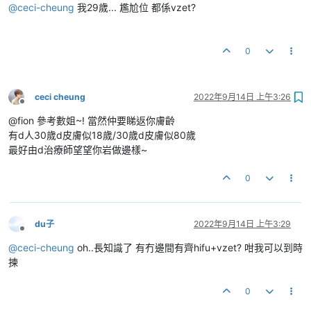
@
ceci-cheung
我29歲... 尷尬位 都係vzet?
0
ceci cheung
2022年9月14日 上午3:26
離線
@fion 參考數姐~! 當然仲要睇返你膚齡
有d人30歲d皮膚似18歲/30歲d皮膚似80歲
最好由d治療師望望你岩做邊樣~
0
du子
2022年9月14日 上午3:29
離線
@
ceci-cheung
oh..長知識了 有冇邊間有齊hifu+vzet? 咁我可以到時
揀
0