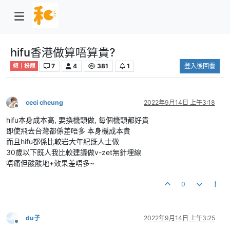
hifu香港做算唔算貴?
7
4
381
1
登入後回覆
傾｜扮靚
ceci cheung
2022年9月14日 上午3:18
離線
hifu本身成本高, 要換機頭做, 每個機頭都好貴
即使飛去台灣都係差唔多 本身機成本貴
而且hifu都係比較岩大年紀既人士做
30歲以下既人我比較建議做v-zet無針埋線
唔痛但酸酸地+效果差唔多~
0
du子
2022年9月14日 上午3:25
離線