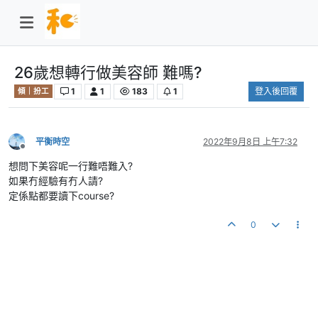
26歲想轉行做美容師 難嗎?
1
1
183
1
登入後回覆
傾｜扮工
平衡時空
2022年9月8日 上午7:32
離線
想問下美容呢一行難唔難入?
如果冇經驗有冇人請?
定係點都要讀下course?
0