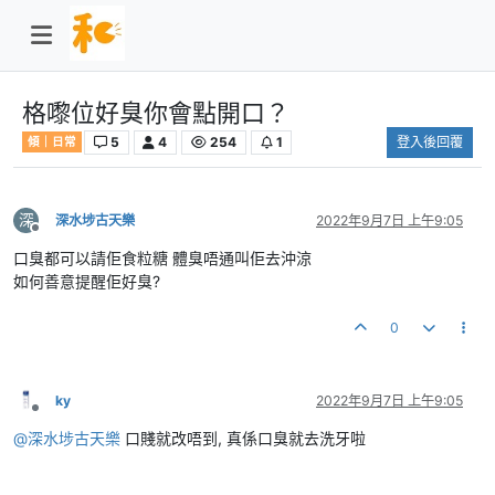
格嚟位好臭你會點開口？
5
4
254
1
登入後回覆
傾｜日常
深
深水埗古天樂
2022年9月7日 上午9:05
離線
口臭都可以請佢食粒糖 體臭唔通叫佢去沖涼
如何善意提醒佢好臭?
0
ky
2022年9月7日 上午9:05
離線
@
深水埗古天樂
口賤就改唔到, 真係口臭就去洗牙啦