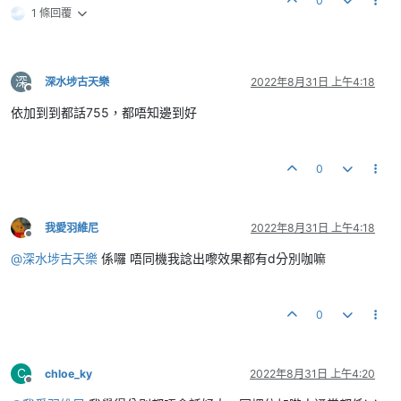
0
1 條回覆
深
深水埗古天樂
2022年8月31日 上午4:18
離線
依加到到都話755，都唔知邊到好
0
我愛羽維尼
2022年8月31日 上午4:18
離線
@
深水埗古天樂
係囉 唔同機我諗出嚟效果都有d分別咖嘛
0
C
chloe_ky
2022年8月31日 上午4:20
離線