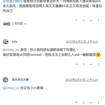
@
我愛羽維尼
我覺得分別都唔會話好大，同埋依加啲人通常都係join
永久脫毛，脫極都脫唔到啲人咪又又繼續bk反正又唔洗加錢，咪盞玩
死自己
0
2 條回覆
深
kalo
2022年8月31日 上午4:21
離線
@
chloe_ky
真呀，所以我同朋友講都係睇下性價比。
最好就環境ok同唔hardsell，唔係次次上去都比人sell一輪都幾煩
0
深
深水埗古天樂
2022年8月31日 上午4:23
離線
@
chloe_ky
你又有小小道理....
0