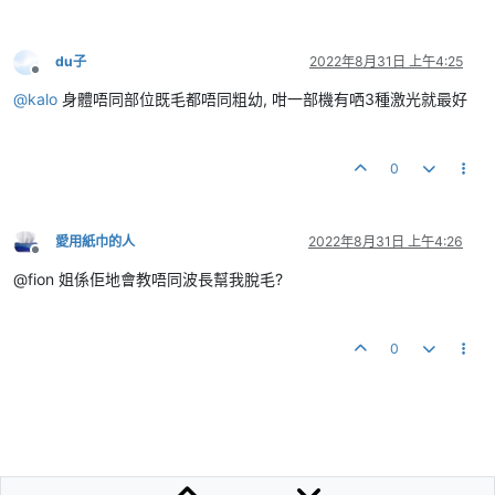
du子
2022年8月31日 上午4:25
離線
@
kalo
身體唔同部位既毛都唔同粗幼, 咁一部機有哂3種激光就最好
0
愛用紙巾的人
2022年8月31日 上午4:26
離線
@fion 姐係佢地會教唔同波長幫我脫毛?
0