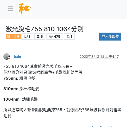
激光脫毛755 810 1064分別
8
6
475
1
登入後回覆
傾｜日常
kalo
2022年8月31日 上午4:17
離線
755 810 1064其實係激光脫毛嘅波長~
佢地嘅分別只係for唔同膚色+毛髮嘅粗幼而設
755nm
: 粗黑毛髮
810nm
: 深杯棕毛髮
1064nm
: 幼細毛髮
所以通常啲人都會話脫毛要揀755，就係因為755嘅波長係針對粗黑
毛髮~