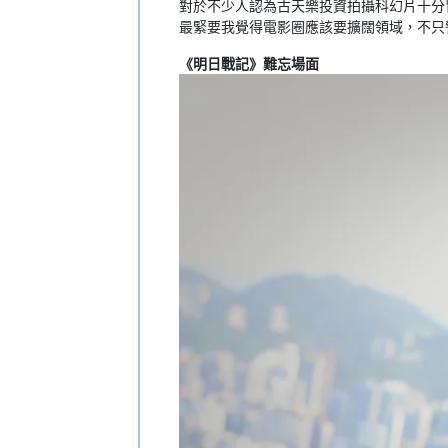
對於不少人認為古天樂投資拍攝科幻片十分
最緊要我覺得電影圈應該要擴闊領域，不只
《明日戰記》難忘場面