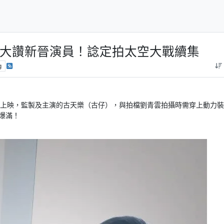
大讚新晉演員！諗定拍太空大戰續集
g
日上映，監製及主演的古天樂（古仔），與拍檔劉青雲拍攝時需穿上動力
爆滿！