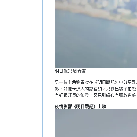
明日戰記 劉青雲
另一位主角劉青雲在《明日戰記》中分享難
衫，好像卡通人物癡着頭，只露出樣子拍戲
有好長好長的佈景，又見到綠布有彌敦道般
疫情影響《明日戰記》上映