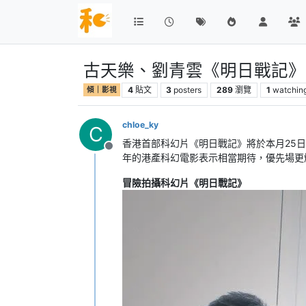
古天樂、劉青雲《明日戰記》
4
貼文
3
posters
289
瀏覽
1
watchin
傾｜影視
chloe_ky
C
香港首部科幻片《明日戰記》將於本月25
離線
年的港產科幻電影表示相當期待，優先場更
冒險拍攝科幻片《明日戰記》