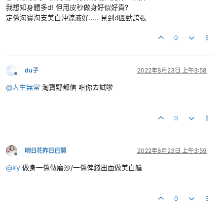
我想知身體多d! 但用皮秒做身好似好貴?
定係淘寶淘支美白沖涼液好..... 見到d圖勁誇張
0
du子
2022年8月23日 上午3:58
離線
@
人生無常
淘寶野都信 咁你去試啦
0
明日花昨日已開
2022年8月23日 上午3:59
離線
@
ky
做身一係做磨沙/一係俾錢出面做美白艙
0