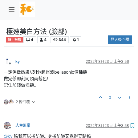
極速美白方法 (臉部)
4
4
344
1
登入後回覆
傾｜扮靚
ky
2022年8月23日 上午3:56
離線
一定係做嫩膚/皮秒/超聲波bellasonic個種機
做完係即刻同頸兩截色!
記住加錢做埋頸...
0
2 條回覆
人生無常
2022年8月23日 上午3:58
離線
@
ky
臉我可以搽防曬.. 身搽防曬又覺得笠點搞