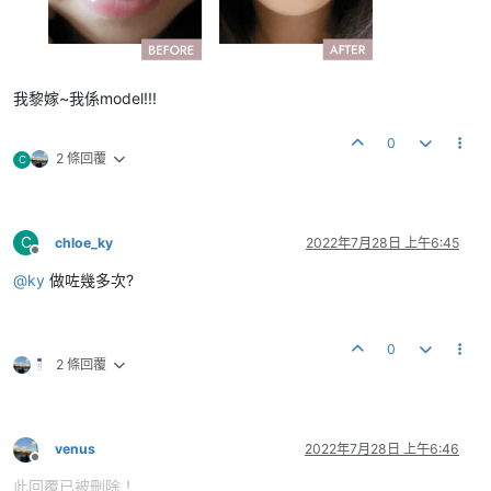
我黎嫁~我係model!!!
0
2 條回覆
C
C
chloe_ky
2022年7月28日 上午6:45
離線
@
ky
做咗幾多次?
0
2 條回覆
venus
2022年7月28日 上午6:46
離線
此回覆已被刪除！