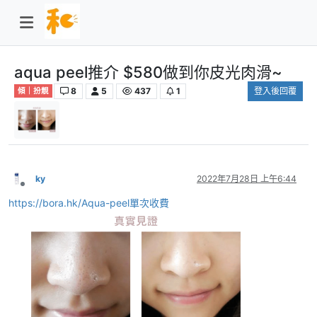
aqua peel推介 $580做到你皮光肉滑~
8
5
437
1
登入後回覆
傾｜扮靚
ky
2022年7月28日 上午6:44
離線
https://bora.hk/Aqua-peel單次收費