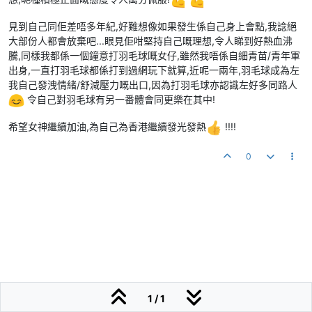
見到自己同佢差唔多年紀,好難想像如果發生係自己身上會點,我諗絕
大部份人都會放棄吧...眼見佢咁堅持自己嘅理想,令人睇到好熱血沸
騰,同樣我都係一個鐘意打羽毛球嘅女仔,雖然我唔係自細青苗/青年軍
出身,一直打羽毛球都係打到過網玩下就算,近呢一兩年,羽毛球成為左
我自己發洩情緒/舒減壓力嘅出口,因為打羽毛球亦認識左好多同路人
令自己對羽毛球有另一番體會同更樂在其中!
希望女神繼續加油,為自己為香港繼續發光發熱
!!!!
0
1 / 1