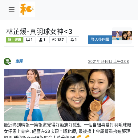
林芷煖-真羽球女神<3
1
1
187
1
登入後回覆
傾｜健康
車
車厘
2021年5月6日 上午3:08
離線
最近睇到晴報一篇報道覺得好勵志好感動, 一個自細喜愛打羽毛球嘅
女仔患上骨癌, 經歷左28次艱辛嘅化療, 最後換上金屬臂重拾追夢理
想,呢種積極正面嘅態度令人萬分佩服!