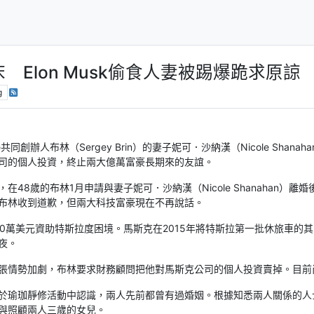
友床 Elon Musk偷食人妻被踢爆跪求原諒
g
同創辦人布林（Sergey Brin）的妻子妮可．沙納漢（Nicole Sh
司的個人投資，終止兩大億萬富豪長期來的友誼。
48歲的布林1月申請與妻子妮可．沙納漢（Nicole Shanahan
布林收到道歉，但兩大科技富豪現在不再說話。
50萬美元資助特斯拉度困境。馬斯克在2015年將特斯拉第一批休旅車
夜。
張情勢加劇，布林要求財務顧問把他對馬斯克公司的個人投資賣掉。目前
於瑜珈靜修活動中認識，兩人先前都曾有過婚姻。根據知悉兩人關係的人士
與照顧兩人三歲的女兒。