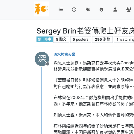
Sergey Brin老婆傳爬上好
5
貼文
5
posters
295
瀏覽
1
watchin
傾｜時事
深水埗古天樂
深
消息人士透露，馬斯克在去年秋天與Google共
離線
林近月來並指示顧問賣掉他對馬斯克多家公
《華爾街日報》引述知情消息人士的話報道，在
對自己踰矩的行為深表歉意，並請求原諒。
布林曾在2008年金融危機期間出手提供約
過，多年來，他定期會在布林矽谷的房子過
知情人士說，近月來，兩人和他們團隊的緊
布林與結縭近四年的妻子沙納漢是在七年前
面臨問題，主因是新冠防疫封鎖的居家生活