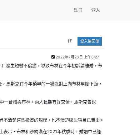
註冊
登入
登入後回覆
2022年7月26日 上午8:27
anahan）發生短暫不倫戀，導致布林在今年初訴請離婚，布
）離婚後，馬斯克在今年稍早的一場派對上向布林單腳下跪，
的其中一台贈與布林。兩人長期有好交情，馬斯克曾說
尚不清楚這些投資的規模，也不清楚哪些項目已賣出。
表示，布林和沙納漢在2021年秋季時，婚姻中已經