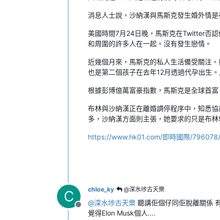
消息人士說，沙納漢與馬斯克發生婚外情是
美國時間7月24日晚，馬斯克在Twitt
和周圍的許多人在一起。沒有發生戀情。
近幾個月來，馬斯克的私人生活備受關注。與
也是第二個孩子在去年12月透過代孕出生。馬斯
根據彭博億萬富豪指數，馬斯克是全球首富，
布林與沙納漢正在離婚調停程序中，知悉協
多，沙納漢方面則主張，她要求的只是布林
https://www.hk01.com/即時國際/79
chloe_ky
@深水埗古天樂
C
@
深水埗古天樂
聽講佢個仔同佢脫離關係 
離線
覺得Elon Musk個人....