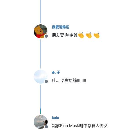
我愛羽維尼
朋友妻 咪走雞
離線
du子
哇... 唔會原諒!!!!!!!!
離線
kalo
點解Elon Musk咁中意食人條女
離線