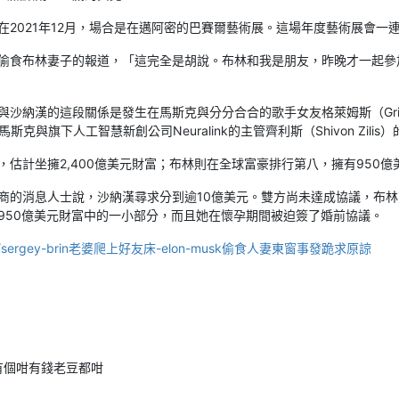
在2021年12月，場合是在邁阿密的巴賽爾藝術展。這場年度藝術展會一
er否認偷食布林妻子的報道，「這完全是胡說。布林和我是朋友，昨晚才一
沙納漢的這段關係是發生在馬斯克與分分合合的歌手女友格萊姆斯（Gri
克與旗下人工智慧新創公司Neuralink的主管齊利斯（Shivon Zili
估計坐擁2,400億美元財富；布林則在全球富豪排行第八，擁有950億
商的消息人士說，沙納漢尋求分到逾10億美元。雙方尚未達成協議，布
950億美元財富中的一小部分，而且她在懷孕期間被迫簽了婚前協議。
6078/sergey-brin老婆爬上好友床-elon-musk偷食人妻東窗事發跪求原諒
有個咁有錢老豆都咁