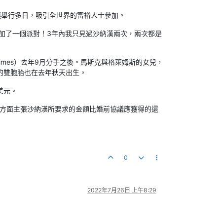
連舉行多日，吸引全世界的富裕人士參加。
起參加了一個派對！3年內我只見過沙納漢兩次，兩次都是
mes）去年9月分手之後。馬斯克與格萊姆斯的女兒，
s）的雙胞胎也在去年秋天出生。
美元。
林方面主張沙納漢所要求的金額比婚前協議應獲得的還
0
2022年7月26日 上午8:29