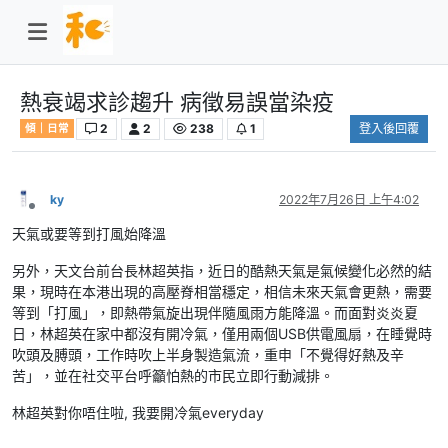
熱衰竭求診趨升 病徵易誤當染疫
2
2
238
1
登入後回覆
傾｜日常
ky
2022年7月26日 上午4:02
離線
天氣或要等到打風始降溫
另外，天文台前台長林超英指，近日的酷熱天氣是氣候變化必然的結
果，現時在本港出現的高壓脊相當穩定，相信未來天氣會更熱，需要
等到「打風」，即熱帶氣旋出現伴隨風雨方能降溫。而面對炎炎夏
日，林超英在家中都沒有開冷氣，僅用兩個USB供電風扇，在睡覺時
吹頭及膊頭，工作時吹上半身製造氣流，重申「不覺得好熱及辛
苦」，並在社交平台呼籲怕熱的市民立即行動減排。
林超英對你唔住啦, 我要開冷氣everyday