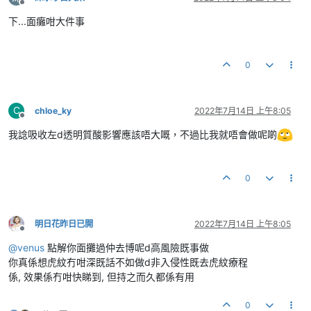
離線
下...面癱咁大件事
0
C
chloe_ky
2022年7月14日 上午8:05
離線
我諗吸收左d透明質酸影響應該唔大嘅，不過比我就唔會做呢啲
0
明日花昨日已開
2022年7月14日 上午8:05
離線
@
venus
點解你面攤過仲去博呢d高風險既事做
你真係想虎紋冇咁深既話不如做d非入侵性既去虎紋療程
係, 效果係冇咁快睇到, 但持之而久都係有用
0