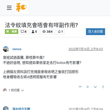
法令紋填充會唔會有咩副作用?
8
5
384
1
登入後回覆
傾｜健康
venus
2022年7月14日 上午8:03
離線
曾經試過面攤, 算唔算中風?
不過好返哂, 想知道如果依家走去打botox有冇影響?
上網搵左資料話打完塊面會吸收哂之後就打回原形
咁身體吸收左呢d透明質酸有冇影響
0
1 條回覆
深
深水埗古天樂
2022年7月14日 上午8:04