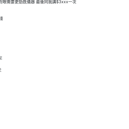
對眼需要更勁既儀器 最後同我講$3xxx一次
錢
左
走