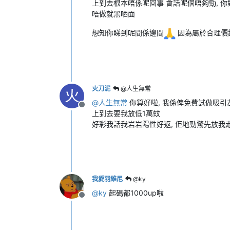
上到去根本唔係呢回事 會話呢個唔夠勁, 你
唔做就黑哂面
想知你睇到呢間係邊間
因為屬於合理價
火刀泥
@人生無常
火
@
人生無常
你算好啦, 我係俾免費試做吸引
離線
上到去要我放低1萬蚊
好彩我話我岩岩陽性好返, 佢地勁驚先放我
我愛羽維尼
@ky
@
ky
起碼都1000up啦
離線