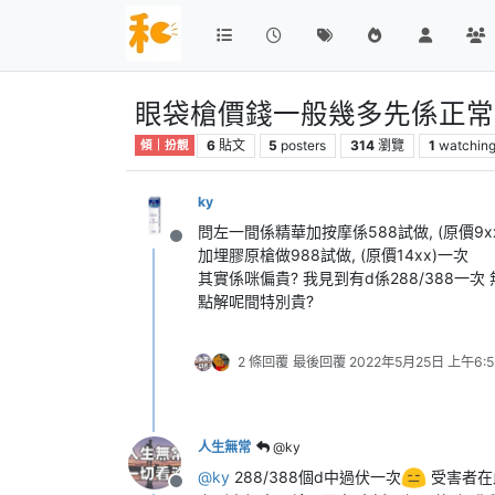
眼袋槍價錢一般幾多先係正常
6
貼文
5
posters
314
瀏覽
1
watchin
傾｜扮靚
ky
問左一間係精華加按摩係588試做, (原價9x
離線
加埋膠原槍做988試做, (原價14xx)一次
其實係咪偏貴? 我見到有d係288/388一次
點解呢間特別貴?
2 條回覆
最後回覆
2022年5月25日 上午6:5
人生無常
@ky
@
ky
288/388個d中過伏一次
受害者在
離線