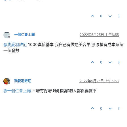
0
一個仁會上癮
2022年5月25日 上午6:55
離線
@
我愛羽維尼
1000真係基本 我自己有做過美容業 膠原槍有成本嫁每
一個發數
0
我愛羽維尼
2022年5月25日 上午6:58
離線
@
一個仁會上癮
平嘢冇好嘢 唔明點解啲人都係要貪平
0