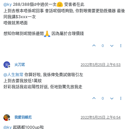
@
ky
288/388個d中過伏一次
受害者在此
上到去根本唔係呢回事 會話呢個唔夠勁, 你對眼需要更勁既儀器 最後
同我講$3xxx一次
唔做就黑哂面
想知你睇到呢間係邊間
因為屬於合理價錢
0
火
火刀泥
2022年5月25日 上午6:53
離線
@
人生無常
你算好啦, 我係俾免費試做吸引左
上到去要我放低1萬蚊
好彩我話我岩岩陽性好返, 佢地勁驚先放我走
0
我愛羽維尼
2022年5月25日 上午6:54
離線
@
ky
起碼都1000up啦