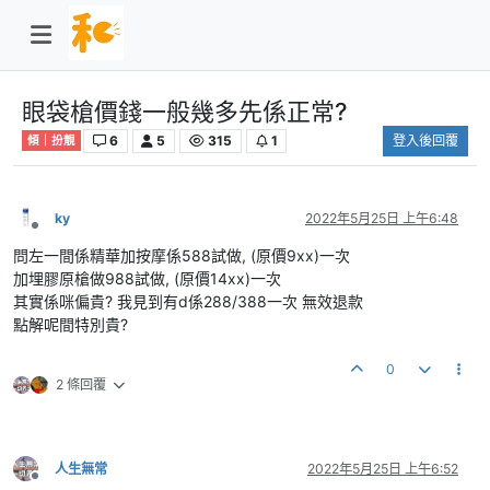
眼袋槍價錢一般幾多先係正常?
6
5
315
1
登入後回覆
傾｜扮靚
ky
2022年5月25日 上午6:48
離線
問左一間係精華加按摩係588試做, (原價9xx)一次
加埋膠原槍做988試做, (原價14xx)一次
其實係咪偏貴? 我見到有d係288/388一次 無效退款
點解呢間特別貴?
0
2 條回覆
人生無常
2022年5月25日 上午6:52
離線