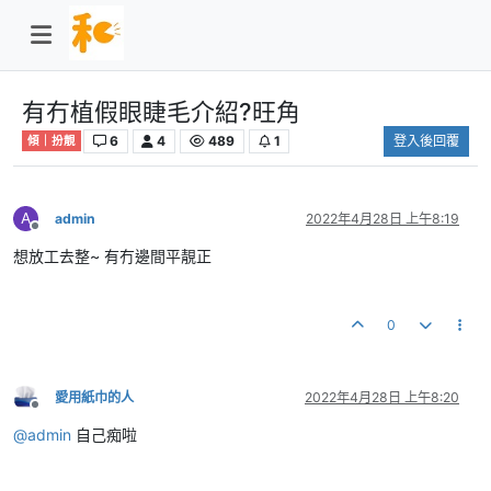
有冇植假眼睫毛介紹?旺角
6
4
489
1
登入後回覆
傾｜扮靚
A
admin
2022年4月28日 上午8:19
離線
想放工去整~ 有冇邊間平靚正
0
愛用紙巾的人
2022年4月28日 上午8:20
離線
@
admin
自己痴啦