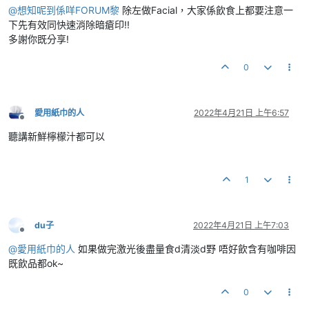
@
想知呢到係咩FORUM黎
除左做Facial，大家係飲食上都要注意一
下先有效同快速消除暗瘡印!!
多謝你既分享!
0
愛用紙巾的人
2022年4月21日 上午6:57
離線
聽講新鮮檸檬汁都可以
1
du子
2022年4月21日 上午7:03
離線
@
愛用紙巾的人
如果做完激光後盡量食d清淡d野 唔好飲含有咖啡因
既飲品都ok~
0