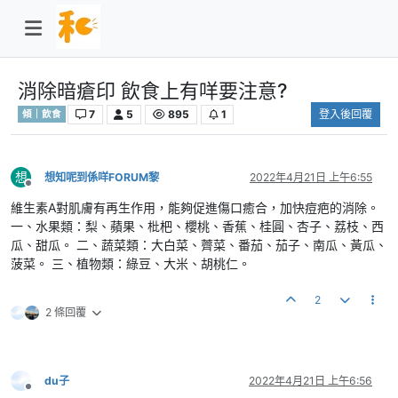
消除暗瘡印 飲食上有咩要注意?
7
5
895
1
登入後回覆
傾｜飲食
想
想知呢到係咩FORUM黎
2022年4月21日 上午6:55
離線
維生素A對肌膚有再生作用，能夠促進傷口癒合，加快痘疤的消除。
一、水果類：梨、蘋果、枇杷、櫻桃、香蕉、桂圓、杏子、荔枝、西
瓜、甜瓜。 二、蔬菜類：大白菜、薺菜、番茄、茄子、南瓜、黃瓜、
菠菜。 三、植物類：綠豆、大米、胡桃仁。
2
2 條回覆
du子
2022年4月21日 上午6:56
離線