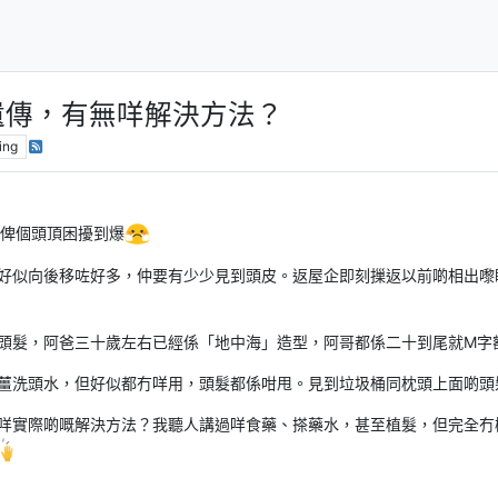
遺傳，有無咩解決方法？
ing
係俾個頭頂困擾到爆
好似向後移咗好多，仲要有少少見到頭皮。返屋企即刻摷返以前啲相出嚟
頭髮，阿爸三十歲左右已經係「地中海」造型，阿哥都係二十到尾就M字
薑洗頭水，但好似都冇咩用，頭髮都係咁甩。見到垃圾桶同枕頭上面啲頭
咩實際啲嘅解決方法？我聽人講過咩食藥、搽藥水，甚至植髮，但完全冇