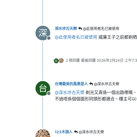
深水埗古天樂
@此使用者名已被使用
深
@
此使用者名已被使用
威廉王子之前都剃晒
離線
2 條回覆
最後回覆
2026年2月24日 上午7:
台
台灣最美的風景是人
@深水埗古天樂
台
@
深水埗古天樂
剃光又真係一個出路嚟嘅，
離線
不過唔係個個面形同頭形都適合，樓主可以
123木頭人
@深水埗古天樂