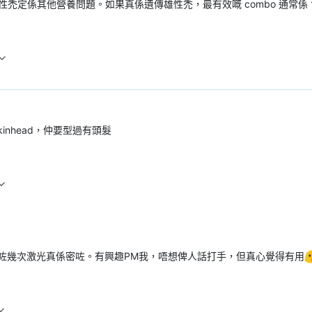
禿定係其他營養問題。如果真係遺傳雄性禿，最有效嘅 combo 通常係
inhead，仲要型過有頭髮
咗幾次激光真係密咗。有興趣PM我，唔想俾人話打手，但真心覺得有用