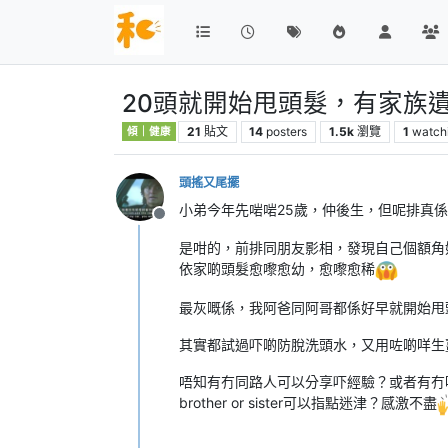
20頭就開始甩頭髮，有家族
21
貼文
14
posters
1.5k
瀏覽
1
watch
傾｜健康
頭搖又尾擺
小弟今年先啱啱25歲，仲後生，但呢排真
離線
是咁的，前排同朋友影相，發現自己個額角
依家啲頭髮愈嚟愈幼，愈嚟愈稀
最灰嘅係，我阿爸同阿哥都係好早就開始甩
其實都試過吓啲防脫洗頭水，又用咗啲咩生
唔知有冇同路人可以分享吓經驗？或者有冇
brother or sister可以指點迷津？感激不盡