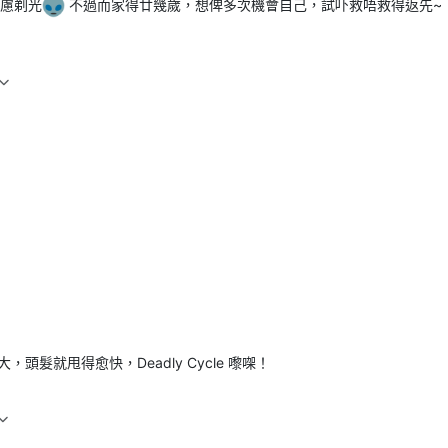
慮剃光
不過而家得廿幾歲，想俾多次機會自己，試吓救唔救得返先~
髮就甩得愈快，Deadly Cycle 嚟㗎！