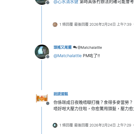
@
心水清水健
第時真係冇辦法的確可能會考
離線
1 條回覆
最後回覆
2026年2月24日 上午7:39
頭搖又尾擺
@Matchalattle
@
Matchalattle
PM咗了!!
離線
說謊蛋糕
你係咪成日夜晚唔瞓打機？食得多麥當勞？
離線
唔好咁大壓力住啦，你愈驚甩頭髮，壓力愈大，頭
1 條回覆
最後回覆
2026年2月24日 上午7:29