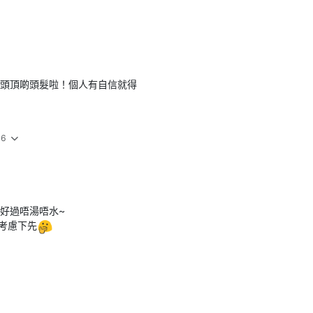
頭頂啲頭髮啦！個人有自信就得
36
好過唔湯唔水~
考慮下先