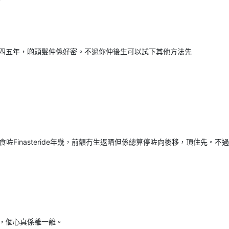
四五年，啲頭髮仲係好密。不過你仲後生可以試下其他方法先
咗Finasteride年幾，前額冇生返晒但係總算停咗向後移，頂住先。
，個心真係離一離。