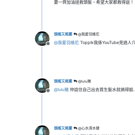
要一齊加油拯救頭髮，希望大家都救得返！
頭搖又尾擺
@我愛羽維尼
@
我愛羽維尼
Toppik我係YouTube見過人
離線
頭搖又尾擺
@lulu豬
@
lulu豬
仲諗住自己出去買生髮水就搞得掂..
離線
頭搖又尾擺
@心水清水健