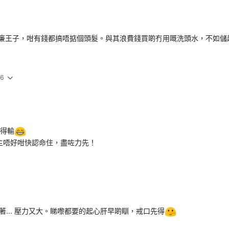
廉王子，咁有錢都搞唔掂個頭髮。與其浪費錢買啲冇用嘅洗頭水，不如儲
6
冇得輸
主唔好咁快認命住，盡咗力先！
著... 壓力又大。睇嚟都要的起心肝早啲瞓，戒口先得