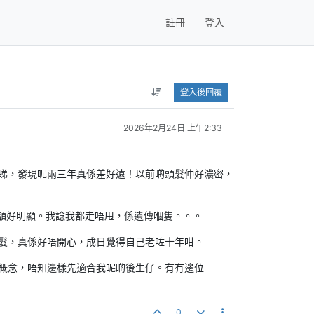
註冊
登入
登入後回覆
2026年2月24日 上午2:33
睇，發現呢兩三年真係差好遠！以前啲頭髮仲好濃密，
額好明顯。我諗我都走唔甩，係遺傳嗰隻。。。
髮，真係好唔開心，成日覺得自己老咗十年咁。
概念，唔知邊樣先適合我呢啲後生仔。有冇邊位
0