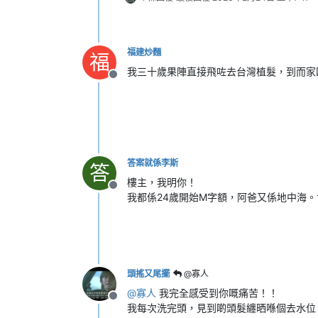
福建炒麵
福
我三十歲果陣直接飛咗去台灣植髮，到而家
離線
答案就係李斯
答
樓主，我明你！
離線
我都係24歲開始M字額，阿爸又係地中海。食
頭搖又尾擺
@寡人
@
寡人
我完全感受到你嘅痛苦！！
離線
我每次洗完頭，見到啲頭髮纏晒喺個去水位