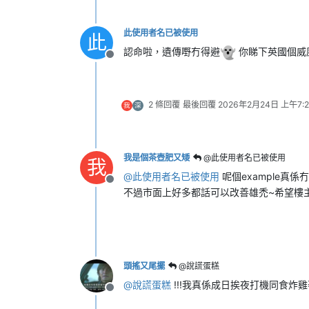
此使用者名已被使用
此
認命啦，遺傳嘢冇得避
你睇下英國個威
離線
2 條回覆
最後回覆
2026年2月24日 上午7:2
我
深
我是個茶壺肥又矮
@此使用者名已被使用
我
@
此使用者名已被使用
呢個example真係
離線
不過市面上好多都話可以改善雄禿~希望樓
頭搖又尾擺
@說謊蛋糕
@
說謊蛋糕
!!!我真係成日挨夜打機同食炸雞
離線