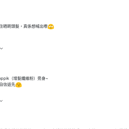
住晒啲頭髮，真係想喊出嚟
ppik（增髮纖維粉）旁身~
自信返先