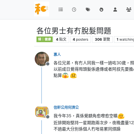
各位男士有冇脫髮問題
4
貼文
4
posters
306
瀏覽
1
watchin
傾｜健康
寡人
各位兄弟，有冇人同我一樣一過咗30歲，照
離線
以前成日覺得甩頭髮係遺傳或者阿叔先要擔
點算
信軒公用何濟公
我今年35，真係覺額角愈嚟愈空曠
離線
近排開始堅持一星期跑兩次步，夜晚盡量1
不過最大分別係個人冇咁易累同煩躁