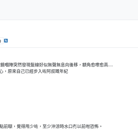
g
鏡嗰陣突然發現髮線好似無聲無息向後移，額角愈嚟愈高....
心，原來自己已經步入咗阿叔嘅年紀
2點前瞓，覺得甩少咗，至少沖涼時水口冇以前咁恐怖。