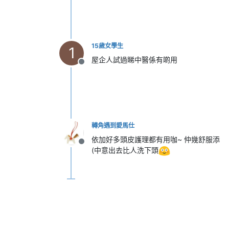
15歲女學生
1
屋企人試過睇中醫係有啲用
離線
轉角遇到愛馬仕
依加好多頭皮護理都有用咖~ 仲幾舒服添
離線
(中意出去比人洗下頭