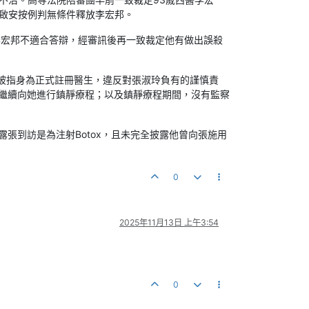
郭啟安按例判無條件釋放李宏邦。
李宏邦不適合答辯，經審訊後再一致裁定他有做出誤殺
，被指身為正式註冊醫生，違反對張淑玲負有的謹慎責
繼續向她進行鎮靜療程；以及鎮靜療程期間，沒有監察
張到訪是為注射Botox，且未完全披露他曾向張施用
0
2025年11月13日 上午3:54
0