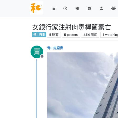
女銀行家注射肉毒桿菌素亡 
5
貼文
5
posters
454
瀏覽
1
watchin
傾｜時事
青山道廢青
青
離線