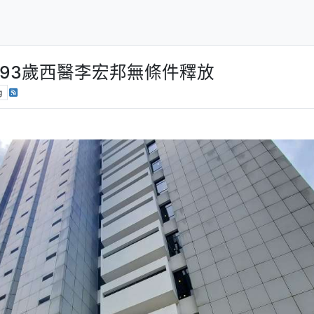
93歲西醫李宏邦無條件釋放
g