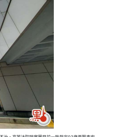
後不治。高等法院陪審團早前一致裁定93歲西醫李宏