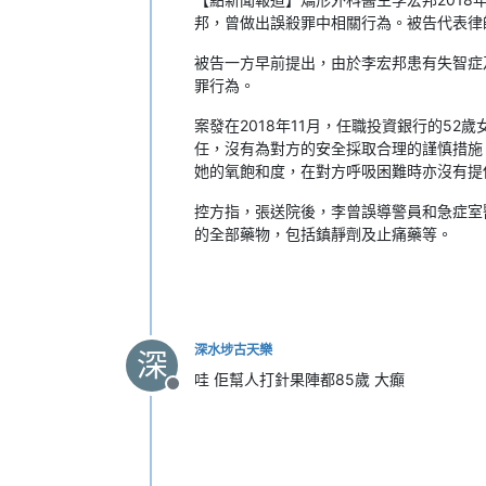
邦，曾做出誤殺罪中相關行為。被告代表律
被告一方早前提出，由於李宏邦患有失智症
罪行為。
案發在2018年11月，任職投資銀行的5
任，沒有為對方的安全採取合理的謹慎措施
她的氧飽和度，在對方呼吸困難時亦沒有提
控方指，張送院後，李曾誤導警員和急症室
的全部藥物，包括鎮靜劑及止痛藥等。
深水埗古天樂
深
哇 佢幫人打針果陣都85歲 大癲
離線