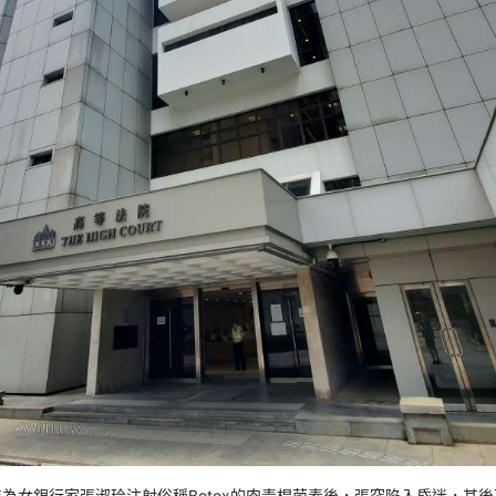
年為女銀行家張淑玲注射俗稱Botox的肉毒桿菌素後，張突陷入昏迷，其