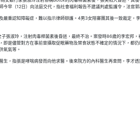
師今早（12日）向法庭交代，指社會福利報告不建議判處監護令，法官
及嚴重認知障礙症，難以指示律師辯護。4男3女陪審團其後一致裁定，
2歲女子張淑玲，注射肉毒桿菌素後昏迷，最終不治。案發時86歲的李宏邦
，即是儘管對方在事前曾攝取促眠藥物及禁食狀態不確定的情況下，都仍
供氧氣等。
醫生，指張是哮喘病發而向他求醫。後來院方的內科醫生再查問，李才透露