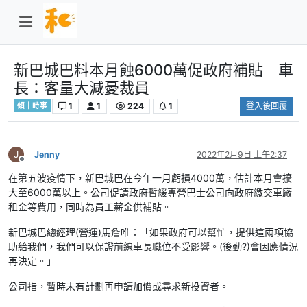
新巴城巴料本月蝕6000萬促政府補貼 車
長：客量大減憂裁員
1
1
224
1
登入後回覆
傾｜時事
J
Jenny
2022年2月9日 上午2:37
離線
在第五波疫情下，新巴城巴在今年一月虧損4000萬，估計本月會擴
大至6000萬以上。公司促請政府暫緩專營巴士公司向政府繳交車廠
租金等費用，同時為員工薪金供補貼。
新巴城巴總經理(營運)馬詹唯：「如果政府可以幫忙，提供這兩項協
助給我們，我們可以保證前線車長職位不受影響。(後勤?)會因應情況
再決定。」
公司指，暫時未有計劃再申請加價或尋求新投資者。