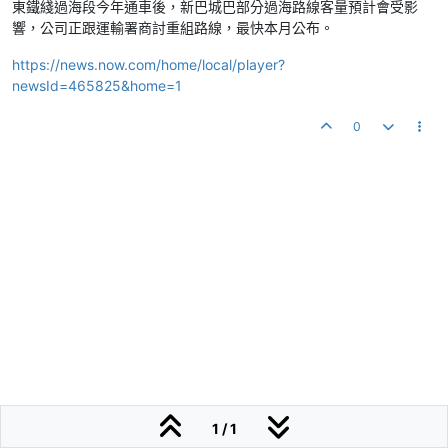
東鐵綫過海段今年通車後，新巴城巴部分過海路線客量預計會受影
響，公司正跟運輸署商討重組路線，最快本月公布。
https://news.now.com/home/local/player?
newsId=465825&home=1
0
1 / 1