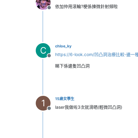
依加仲用滾輪?梗係揀微針射頻啦
離線
chloe_ky
C
https://6-look.com/凹凸洞治療比較-邊
離線
睇下係邊隻凹凸洞
15歲女學生
1
laser我做咗3次就滑晒(輕微凹凸洞)
離線