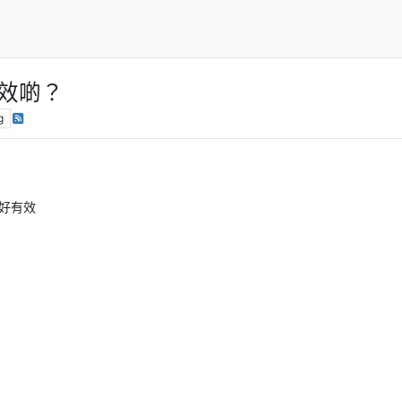
有效啲？
g
係好有效