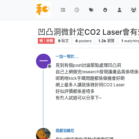
凹凸洞微針定CO2 Laser會
9
貼文
6
posters
1.2k
瀏覽
1
watchin
傾｜扮靚
一加一等於....
一
見到有個post討論緊點處理凹凸洞
離線
自己上網做完research發現護膚品真係唔
呢啲咁kick手嘅問題都係做機會好啲
網上最多人講就係微針同CO2 Laser
好似評價都係差唔多
有冇人試過可以分享下~
我愛羽維尼