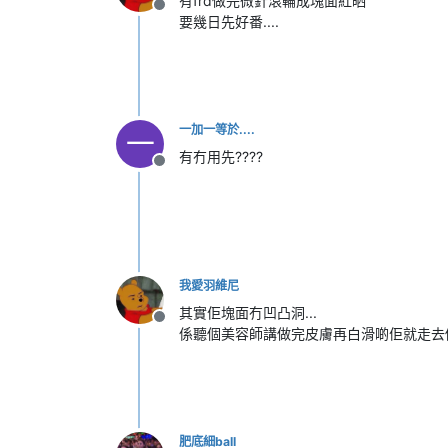
有frd做完微針滾輪成塊面紅晒
離線
要幾日先好番....
一加一等於....
一
有冇用先????
離線
我愛羽維尼
其實佢塊面冇凹凸洞...
離線
係聽個美容師講做完皮膚再白滑啲佢就走去
肥底細ball